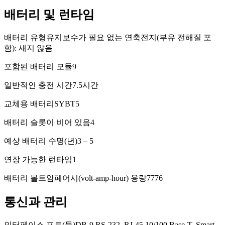
배터리 및 런타임
배터리 유형
유지보수가 필요 없는 연축전지(부유 전해질 포
함): 새지 않음
포함된 배터리 모듈
9
일반적인 충전 시간
7.5시간
교체용 배터리
SYBT5
배터리 슬롯이 비어 있음
4
예상 배터리 수명(년)
3 – 5
연장 가능한 런타임
1
배터리 볼트암페어시(volt-amp-hour) 용량
7776
통신과 관리
인터페이스 포트(들)
DB-9 RS-232, RJ-45 10/100 Base-T, Smart-