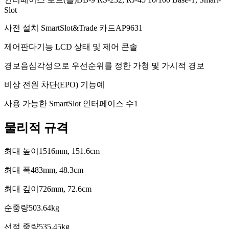
Slot
사전 설치 SmartSlot&Trade 카드
AP9631
제어판
다기능 LCD 상태 및 제어 콘솔
경보음
심각성으로 우선순위를 정한 가청 및 가시적 경보
비상 전원 차단(EPO) 기능
예
사용 가능한 SmartSlot 인터페이스 수
1
물리적 규격
최대 높이
1516mm, 151.6cm
최대 폭
483mm, 48.3cm
최대 깊이
726mm, 72.6cm
순중량
503.64kg
선적 중량
535.45kg