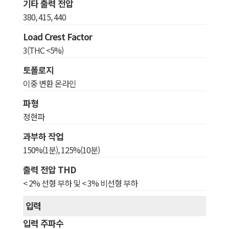
기타 출력 전압
380, 415, 440
Load Crest Factor
3(THC <5%)
토폴로지
이중 변환 온라인
파형
정현파
과부하 작업
150%(1분), 125%(10분)
출력 전압 THD
< 2% 선형 부하 및 < 3% 비선형 부하
입력
입력 주파수