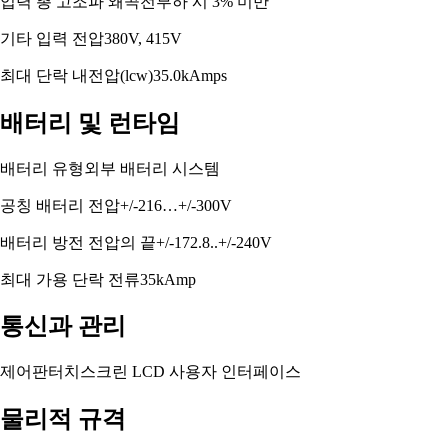
입력 총 고조파 왜곡
전부하 시 3% 미만
기타 입력 전압
380V, 415V
최대 단락 내전압(lcw)
35.0kAmps
배터리 및 런타임
배터리 유형
외부 배터리 시스템
공칭 배터리 전압
+/-216…+/-300V
배터리 방전 전압의 끝
+/-172.8..+/-240V
최대 가용 단락 전류
35kAmp
통신과 관리
제어판
터치스크린 LCD 사용자 인터페이스
물리적 규격